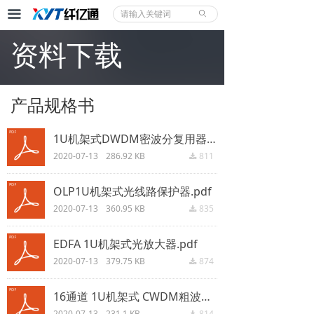
끀
首页
ꄙ
产品中心
资料下载
解决方案
产品规格书
合作案例
1U机架式DWDM密波分复用器.pdf
技术支持
2020-07-13
286.92 KB
811
끂
价格/方案
OLP1U机架式光线路保护器.pdf
关于我们
2020-07-13
360.95 KB
835
끂
EDFA 1U机架式光放大器.pdf
2020-07-13
379.75 KB
874
끂
16通道 1U机架式 CWDM粗波分.pdf
2020-07-13
231.1 KB
814
끂