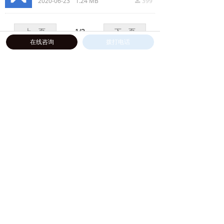
2020-06-23
1.24 MB
399
끂
上一页
1
/
2
下一页
在线咨询
拨打电话
热门产品
5U机架式OTN 插片式波分 100G光模块
4U综合传输平台 EDFA放大器板卡
在线客服
끁
服务热线：0755-27524036
끅
微信公众号
新浪微博
版权所有© 深圳纤亿通科技有限公司
粤ICP备14020946号
本网站由阿里云提供云计算及安全服务